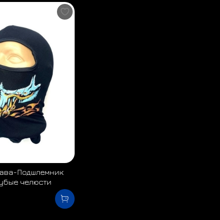
лава-Подшлемник
убые челюсти