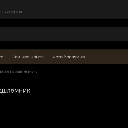
и выходных.
та
Как нас найти
Фото Магазина
лава подшлемник
одшлемник