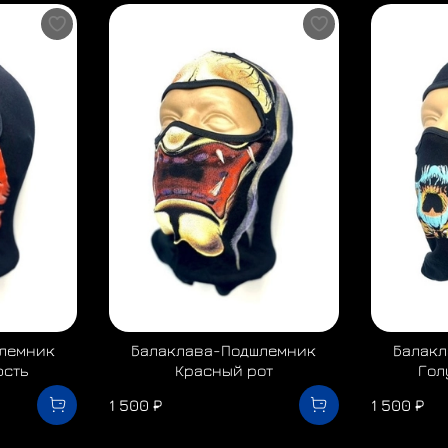
лемник
Балаклава-Подшлемник
Балак
юсть
Красный рот
Гол
1 500 ₽
1 500 ₽