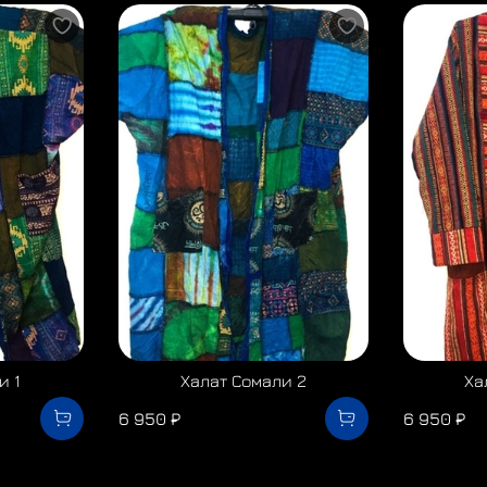
и 1
Халат Сомали 2
Ха
6 950 ₽
6 950 ₽