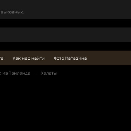
и выходных.
та
Как нас найти
Фото Магазина
к из Тайланда
Халаты