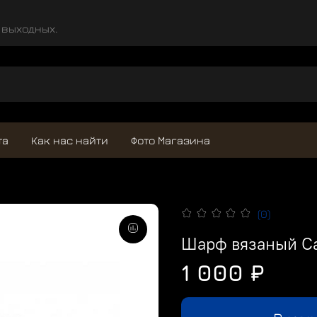
и выходных.
та
Как нас найти
Фото Магазина
(0)
Шарф вязаный C
1 000 ₽