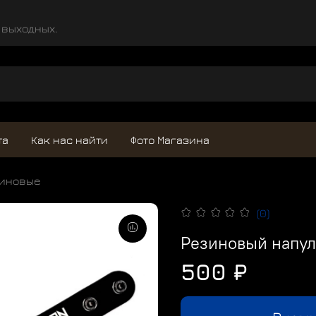
и выходных.
та
Как нас найти
Фото Магазина
зиновые
(0)
Резиновый напул
500 ₽