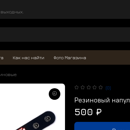
и выходных.
та
Как нас найти
Фото Магазина
зиновые
(0)
Резиновый напул
500 ₽