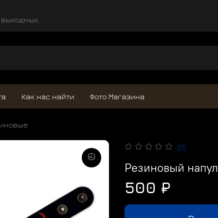
и выходных.
та
Как нас найти
Фото Магазина
зиновые
(0)
Резиновый напул
500 ₽