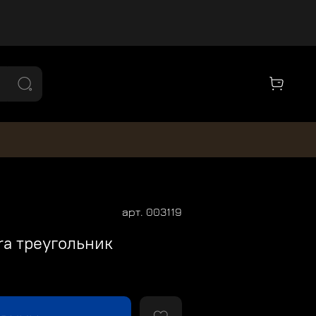
арт.
003119
ra треугольник