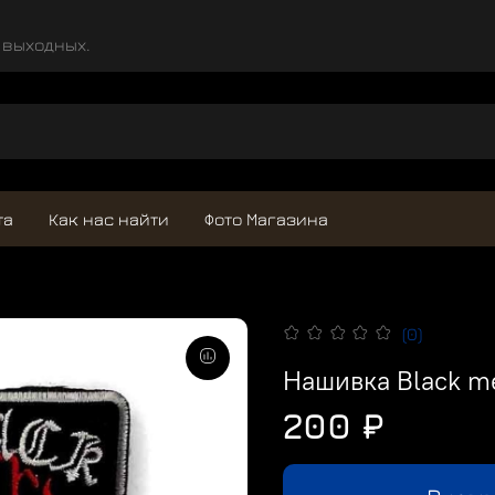
и выходных.
та
Как нас найти
Фото Магазина
(0)
Нашивка Black me
200 ₽