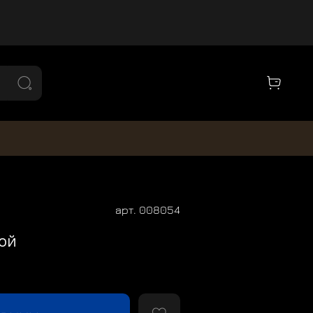
арт.
008054
ой