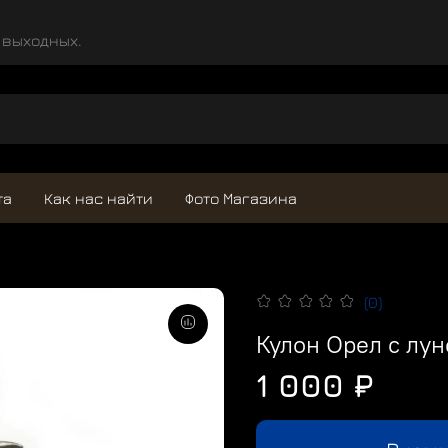
и выходных.
та
Как нас найти
Фото Магазина
(0)
Кулон Орел с лун
1 000 ₽