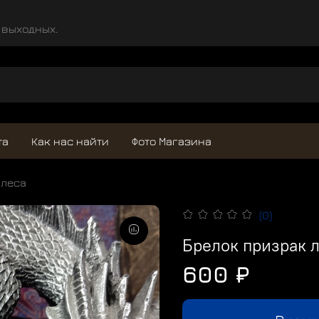
и выходных.
та
Как нас найти
Фото Магазина
 леса
(0)
Брелок призрак 
600 ₽