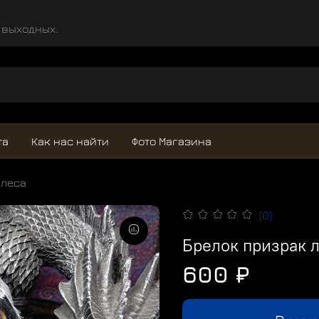
и выходных.
та
Как нас найти
Фото Магазина
 леса
(0)
Брелок призрак л
600 ₽