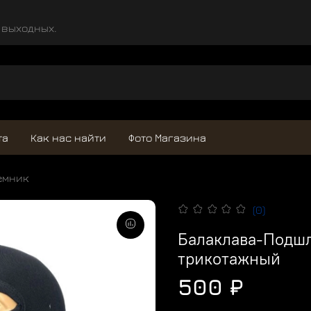
и выходных.
та
Как нас найти
Фото Магазина
емник
(0)
Балаклава-Подш
трикотажный
500 ₽