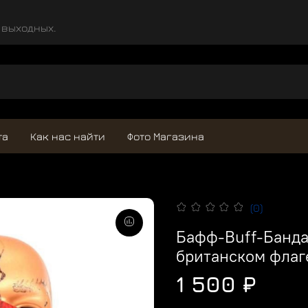
и выходных.
та
Как нас найти
Фото Магазина
(0)
Бафф-Buff-Банда
британском флаг
1 500 ₽