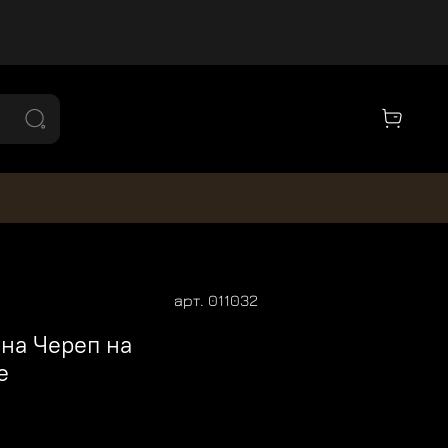
арт.
011032
на Череп на
е