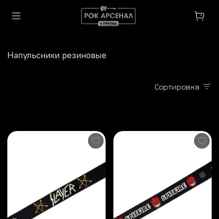
Напульсники резиновые
Сортировка